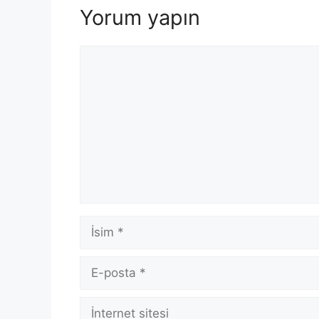
Yorum yapın
Yorum
İsim
E-
posta
İnternet