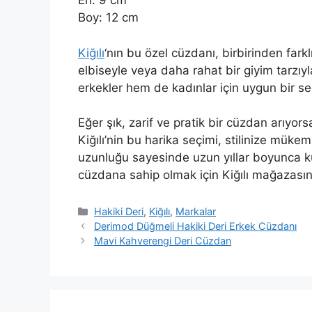
En: 9 cm
Boy: 12 cm
Kiğılı
‘nın bu özel cüzdanı, birbirinden farkl
elbiseyle veya daha rahat bir giyim tarzı
erkekler hem de kadınlar için uygun bir se
Eğer şık, zarif ve pratik bir cüzdan arıyor
Kiğılı’nin bu harika seçimi, stilinize mü
uzunluğu sayesinde uzun yıllar boyunca ku
cüzdana sahip olmak için Kiğılı mağazas
Kategoriler
Hakiki Deri
,
Kiğılı
,
Markalar
Derimod Düğmeli Hakiki Deri Erkek Cüzdanı
Mavi Kahverengi Deri Cüzdan