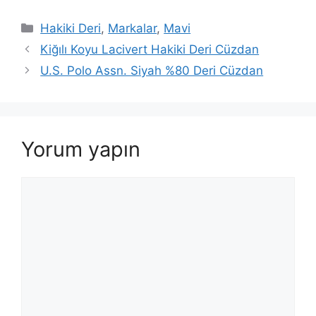
Kategoriler
Hakiki Deri
,
Markalar
,
Mavi
Kiğılı Koyu Lacivert Hakiki Deri Cüzdan
U.S. Polo Assn. Siyah %80 Deri Cüzdan
Yorum yapın
Yorum